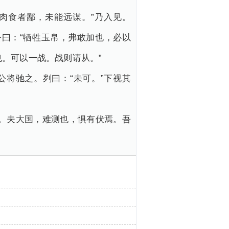
肉食者鄙，未能远谋。”乃入见。
公曰：“牺牲玉帛，弗敢加也，必以
也。可以一战。战则请从。”
公将驰之。刿曰：“未可。”下视其
。夫大国，难测也，惧有伏焉。吾