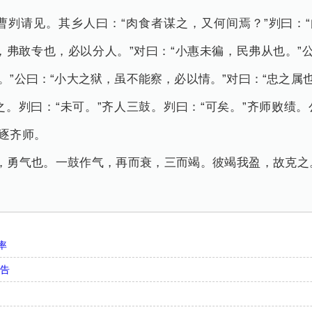
曹刿请见。其乡人曰：“肉食者谋之，又何间焉？”刿曰：“
安，弗敢专也，必以分人。”对曰：“小惠未徧，民弗从也。”
。”公曰：“小大之狱，虽不能察，必以情。”对曰：“忠之属
。刿曰：“未可。”齐人三鼓。刿曰：“可矣。”齐师败绩。
遂逐齐师。
战，勇气也。一鼓作气，再而衰，三而竭。彼竭我盈，故克之
率
忠告