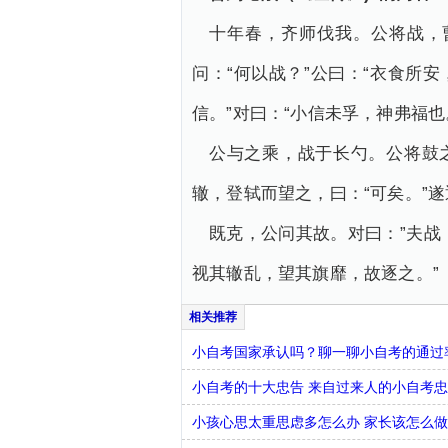
十年春，齐师伐我。公将战，
问：“何以战？”公曰：“衣食所
信。”对曰：“小信未孚，神弗福也
公与之乘，战于长勺。公将鼓之
辙，登轼而望之，曰：“可矣。”
既克，公问其故。对曰：”夫
视其辙乱，望其旗靡，故逐之。”
小自考国家承认吗？聊一聊小自考的通过
小自考的十大忠告 来自过来人的小自考
小孩心思太重思虑多怎么办 家长该怎么做