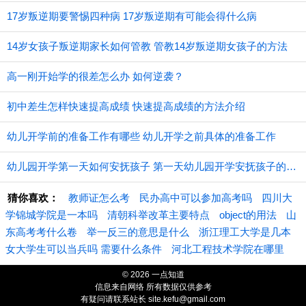
17岁叛逆期要警惕四种病 17岁叛逆期有可能会得什么病
14岁女孩子叛逆期家长如何管教 管教14岁叛逆期女孩子的方法
高一刚开始学的很差怎么办 如何逆袭？
初中差生怎样快速提高成绩 快速提高成绩的方法介绍
幼儿开学前的准备工作有哪些 幼儿开学之前具体的准备工作
幼儿园开学第一天如何安抚孩子 第一天幼儿园开学安抚孩子的注意事项
猜你喜欢：
教师证怎么考
民办高中可以参加高考吗
四川大
学锦城学院是一本吗
清朝科举改革主要特点
object的用法
山
东高考考什么卷
举一反三的意思是什么
浙江理工大学是几本
女大学生可以当兵吗 需要什么条件
河北工程技术学院在哪里
© 2026 一点知道
信息来自网络 所有数据仅供参考
有疑问请联系站长 site.kefu@gmail.com