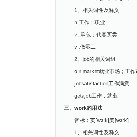
1、相关词性及释义
n.工作；职业
vt.承包；代客买卖
vi.做零工
2、job的相关词组
oｎmarket就业市场；工
jobsatisfaction工作满意
getajob工作，就业
三、work的用法
音标：英[wɜ:k]美[wɜrk]
1、相关词性及释义