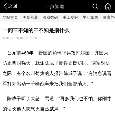
返回
一点知道
网站首页
美食营养
游戏数码
手工爱好
生活家居
健康养
一问三不知的三不知是指什么
时间：2026-04-23 15:15:09
公元前468年，晋国的荀瑶率兵攻打郑国，齐国为
防止晋国强大，就派陈成子带兵支援郑国。两军对垒
之际，有个名叫荀寅的人报告陈成子说：“有消息说晋
军打算出动一千辆战车来把我们全部消灭。”
陈成子听了大怒，骂道：“再多我们也不怕。你刚才
的话长他人志气灭自己威风。”