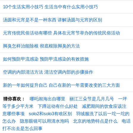
10个生活实用小技巧 生活当中有什么实用小技巧
汤圆和元宵是不是一种东西 讲解汤圆与元宵的区别
元宵传统民俗活动有哪些 具体在元宵节举办的传统民俗活动
脚臭怎样治能除根 彻底根除脚臭的方法
如何预防甲流感染 预防甲流感染的有效措施
空调的内部清洁方法 清洁空调内部的步骤操作
新的一年如何提升自己 自己在新的一年需要改变的三大方面
猜你喜欢：
哪吒闹海出自哪里
丽江三朵节是几月几号
一坪
等于多少平方米
下蹲运动有什么好处
减肥期间的饮食应该注
意哪些事项
solo2和solo3有啥区别
羽绒服洗了以后一坨一坨的
怎么办
隐形眼镜可以用清水泡吗
北京的地势特点是什么
电话
打不出去是怎么回事