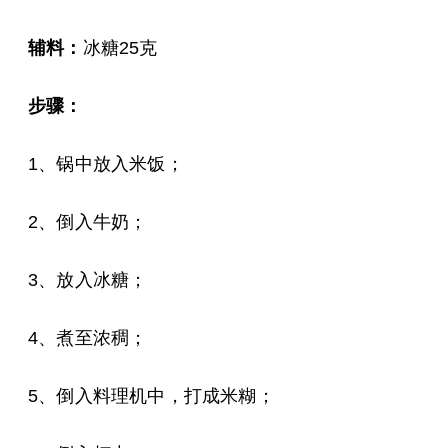
辅料：
冰糖25克
步骤：
1、锅中放入米饭；
2、倒入牛奶；
3、放入冰糖；
4、煮至浓稠；
5、倒入料理机中，打成米糊；