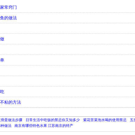
法家常窍门
带鱼的做法
何做
简单
好吃
面不粘的方法
仁滑蛋做法步骤
日常生活中吃饭的禁忌你又知多少
紫花苦菜泡水喝的使用禁忌
五
3种做法
南京有哪些特色水果 江苏南京的特产