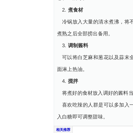
2.
煮食材
冷锅放入大量的清水煮沸，将
煮熟之后全部捞出备用。
3.
调制酱料
可以将白芝麻和葱花以及蒜末
面淋上热油。
4.
搅拌
将煮好的食材放入调好的酱料
喜欢吃辣的人群是可以多加入
入白糖即可调整甜味。