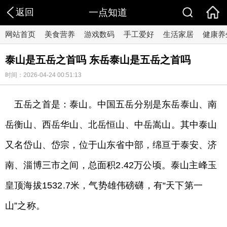
返回
一点知道
网站首页
美食营养
游戏数码
手工爱好
生活家居
健康养
泰山是五岳之首吗 东岳泰山是五岳之首吗
时间：2026-04-24 00:51:13
五岳之首是：泰山。中国五岳分别是东岳泰山、南
岳衡山、西岳华山、北岳恒山、中岳嵩山。其中泰山
又名岱山、岱宗，位于山东省中部，绵亘于泰安、济
南、淄博三市之间，总面积2.42万公顷。泰山主峰玉
皇顶海拔1532.7米，气势雄伟磅礴，有“天下第一
山”之称。