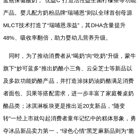
蓝瓶保健酸奶，“优益C”打造活性益生菌柠檬茶等功能
产品。婴儿配方奶粉品牌“瑞哺恩”则以全球首创母源
MLCT技术打造了“瑞哺恩亲益”，其DHA含量提升
48%、吸收率翻倍，助力婴幼儿营养升级。
同时，为了推动消费者从“喝奶”向“吃奶”升级，蒙牛
旗下“妙可蓝多”推出奶酪小三角、云朵芝士等新品以
及多款功能奶酪产品，并打造涂抹奶油奶酪满足消费
者面包、贝果等搭配需求，进一步丰富了家庭餐桌奶
酪品类；冰淇淋板块更是推出近20支新品，“随变
转”一经上市就勾起消费者童年记忆中的糕体形象，勇
夺冰品新品卖力第一，“绿色心情”黑芝麻新品则为“脆