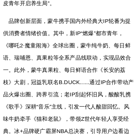
皮青年开启养生局”。
品牌创新层面，蒙牛携手国内外经典大IP轮番为提
供消费者情绪价值。其中，新IP“燃爆”都市青年，
《哪吒2·魔童闹海》全球出圈，蒙牛纯牛奶、每日鲜
语、瑞哺恩、真果粒等全系产品线联动，实现品效合
一。此外，蒙牛真果粒、每日鲜语合作《长安的荔
枝》大剧，冠益乳联名B.DUCK......通过IP合作带动产
品火爆出圈、跨界引流；老IP刮起怀旧风，酸酸乳携
《歌手》深耕“音乐”主线，引发一代人酸甜回忆。风
味牛奶牵手《猫和老鼠》，带领Z世代年轻人享受经
典。冰+品牌硬广霸屏NBA总决赛，引导用户边看边