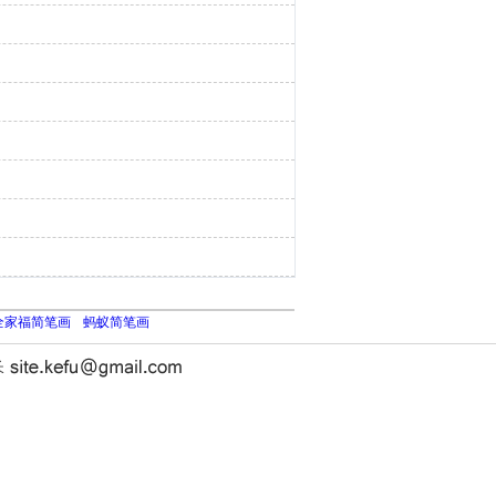
全家福简笔画
蚂蚁简笔画
长