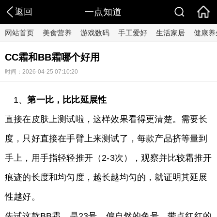
返回
一点知道
网站首页
美食营养
游戏数码
手工爱好
生活家居
健康养
CC霜和BB霜哪个好用
时间：2026-04-25 07:10:20
1、
第一比，比比延展性
直接在皮肤上测试啦，这样效果看得更清楚。需要长
度，只好直接在手臂上来测试了，每款产品挤等量到
手上，用手指轻轻推开（2-3次），观察并比较霜推开
痕迹的长度和均匀度，越长越均匀的，就证明其延展
性越好。
先试这款BB霜，是23号，偏自然的色号，带点红红的