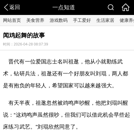
返回
一点知道
网站首页
美食营养
游戏数码
手工爱好
生活家居
健康养
闻鸡起舞的故事
时间：2026-04-28 08:07:39
晋代有一位爱国志士名叫祖逖，他从小就勤练武
术，钻研兵法，祖逖还有一个好朋友叫刘琨，两人都
是有抱负的年轻人，希望国家可以越来越强大。
有天半夜，祖逖忽然被鸡鸣声吵醒，他把刘琨叫醒
说：“这鸡鸣声虽然很吵，但我们可以借此机会早些起
床练习武艺。”刘琨欣然同意了。