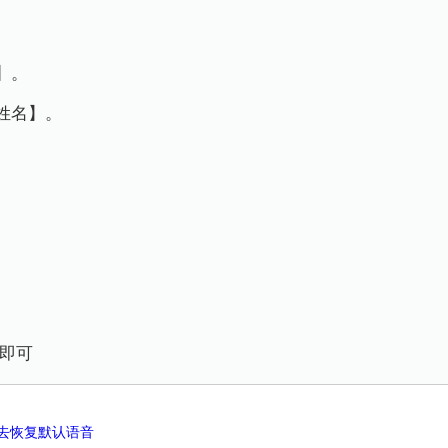
】。
姓名】。
。
名即可
去恢复默认语音