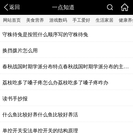
返回
一点知道
网站首页
美食营养
游戏数码
手工爱好
生活家居
健康养
守株待兔是按照什么顺序写的守株待兔
换挡拨片怎么用
春秋战国时期学派分布特点春秋战国时期学派分布的主要特点
荔枝吃多了嗓子疼怎么办荔枝吃多了嗓子疼咋办
读书手抄报
什么鱼比较好养什么鱼比较好养活
单控开关安法单控开关的结构原理