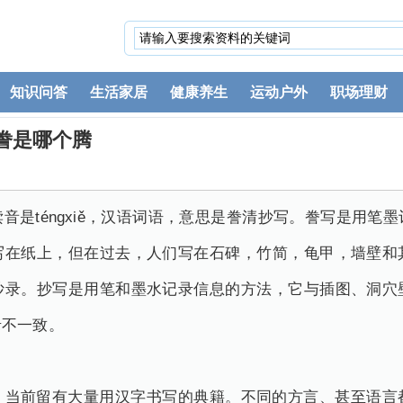
知识问答
生活家居
健康养生
运动户外
职场理财
誊是哪个腾
音是téngxiě，汉语词语，意思是誊清抄写。誊写是用笔
写在纸上，但在过去，人们写在石碑，竹简，龟甲，墙壁和
抄录。抄写是用笔和墨水记录信息的方法，它与插图、洞穴
录不一致。
，当前留有大量用汉字书写的典籍。不同的方言、甚至语言