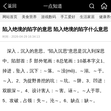
返回
一点知道
网站首页
美食营养
游戏数码
手工爱好
生活家居
健康养
陷入绝境的陷字的意思 陷入绝境的陷字什么意思
时间：2026-04-29 16:34:13
深入，沉入的意思。”陷入沉思”意思是沉入到深思
中。陷部首：阝部外笔画：8总笔画：10基本字义1、
掉进，坠入，沉下：～落。～没(mò)。～溺。～于。
～入。2、为捉野兽挖的坑：～坑。～阱。3、凹进：
双眼深～。4、设计害人：～害。诬～。～人于罪。
5、攻破，占领：失～。沦～。6、缺点：缺～。