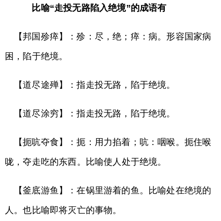
比喻“走投无路陷入绝境”的成语有
【邦国殄瘁】：殄：尽，绝；瘁：病。形容国家病
困，陷于绝境。
【道尽途殚】：指走投无路，陷于绝境。
【道尽涂穷】：指走投无路，陷于绝境。
【扼吭夺食】：扼：用力掐着；吭：咽喉。扼住喉
咙，夺走吃的东西。比喻使人处于绝境。
【釜底游鱼】：在锅里游着的鱼。比喻处在绝境的
人。也比喻即将灭亡的事物。