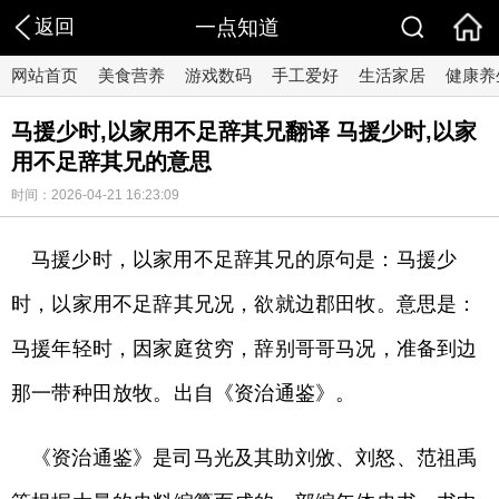
返回
一点知道
网站首页
美食营养
游戏数码
手工爱好
生活家居
健康养
马援少时,以家用不足辞其兄翻译 马援少时,以家
用不足辞其兄的意思
时间：2026-04-21 16:23:09
马援少时，以家用不足辞其兄的原句是：马援少
时，以家用不足辞其兄况，欲就边郡田牧。意思是：
马援年轻时，因家庭贫穷，辞别哥哥马况，准备到边
那一带种田放牧。出自《资治通鉴》。
《资治通鉴》是司马光及其助刘攽、刘怒、范祖禹