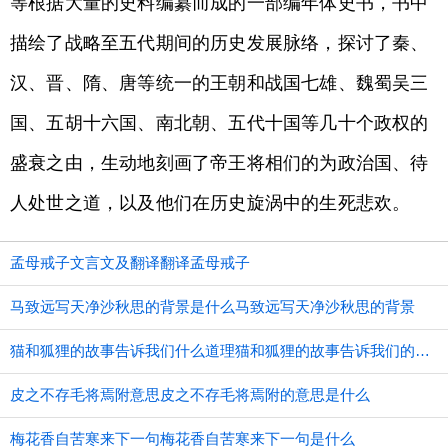
等根据大量的史料编纂而成的一部编年体史书，书中
描绘了战略至五代期间的历史发展脉络，探讨了秦、
汉、晋、隋、唐等统一的王朝和战国七雄、魏蜀吴三
国、五胡十六国、南北朝、五代十国等几十个政权的
盛衰之由，生动地刻画了帝王将相们的为政治国、待
人处世之道，以及他们在历史旋涡中的生死悲欢。
孟母戒子文言文及翻译翻译孟母戒子
马致远写天净沙秋思的背景是什么马致远写天净沙秋思的背景
猫和狐狸的故事告诉我们什么道理猫和狐狸的故事告诉我们的道理
皮之不存毛将焉附意思皮之不存毛将焉附的意思是什么
梅花香自苦寒来下一句梅花香自苦寒来下一句是什么