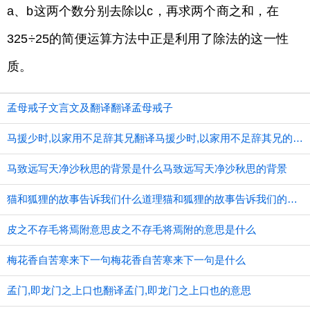
a、b这两个数分别去除以c，再求两个商之和，在
325÷25的简便运算方法中正是利用了除法的这一性
质。
孟母戒子文言文及翻译翻译孟母戒子
马援少时,以家用不足辞其兄翻译马援少时,以家用不足辞其兄的意思
马致远写天净沙秋思的背景是什么马致远写天净沙秋思的背景
猫和狐狸的故事告诉我们什么道理猫和狐狸的故事告诉我们的道理
皮之不存毛将焉附意思皮之不存毛将焉附的意思是什么
梅花香自苦寒来下一句梅花香自苦寒来下一句是什么
孟门,即龙门之上口也翻译孟门,即龙门之上口也的意思