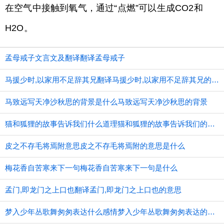
在空气中接触到氧气，通过“点燃”可以生成CO2和
H2O。
孟母戒子文言文及翻译翻译孟母戒子
马援少时,以家用不足辞其兄翻译马援少时,以家用不足辞其兄的意思
马致远写天净沙秋思的背景是什么马致远写天净沙秋思的背景
猫和狐狸的故事告诉我们什么道理猫和狐狸的故事告诉我们的道理
皮之不存毛将焉附意思皮之不存毛将焉附的意思是什么
梅花香自苦寒来下一句梅花香自苦寒来下一句是什么
孟门,即龙门之上口也翻译孟门,即龙门之上口也的意思
梦入少年丛歌舞匆匆表达什么感情梦入少年丛歌舞匆匆表达的感情