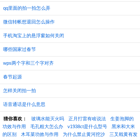
qq里面的拍一拍怎么弄
微信转帐想退回怎么操作
手机淘宝上的悬浮窗如何关闭
哪些国家过春节
wps两个字和三个字对齐
春节起源
怎样关闭拍一拍
语音通话是什么意思
猜你喜欢：
玻璃水能灭火吗
正月打雷有啥说法
生姜泡脚的
功效与作用
毛孔粗大怎么办
v1938ct是什么型号
黑米和大米
的区别
木耳菜功效与作用
为什么禁止黄河挖沙
三叉戟黄有发