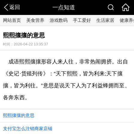
返回
一点知道
网站首页
美食营养
游戏数码
手工爱好
生活家居
健康养
熙熙攘攘的意思
时间：2026-04-22 13:35:37
成语熙熙攘攘形容人来人往，非常热闹拥挤。出自
《史记·货殖列传》：“天下熙熙，皆为利来;天下攘
攘，皆为利往。”意思是说天下人为了利益蜂拥而至、
各奔东西。
熙熙攘攘的意思
支付宝怎么注销商家店铺