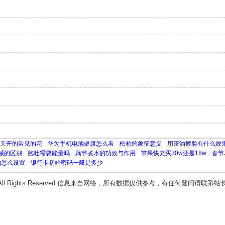
天开的常见的花
华为手机电池健康怎么看
松柏的象征意义
用茶油擦脸有什么效
械的区别
胞吐需要能量吗
藕节煮水的功效与作用
苹果快充买30w还是18w
春节
拍怎么设置
银行卡初始密码一般是多少
All Rights Reserved 信息来自网络，所有数据仅供参考，有任何疑问请联系站