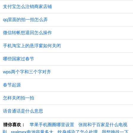
支付宝怎么注销商家店铺
qq里面的拍一拍怎么弄
微信转帐想退回怎么操作
手机淘宝上的悬浮窗如何关闭
哪些国家过春节
wps两个字和三个字对齐
春节起源
怎样关闭拍一拍
语音通话是什么意思
猜你喜欢：
苹果手机圈圈哪里设置
张闹和于百家是什么电视
剧
realmex电池容量多大
纹身感染了怎么处理
我想挑战一下