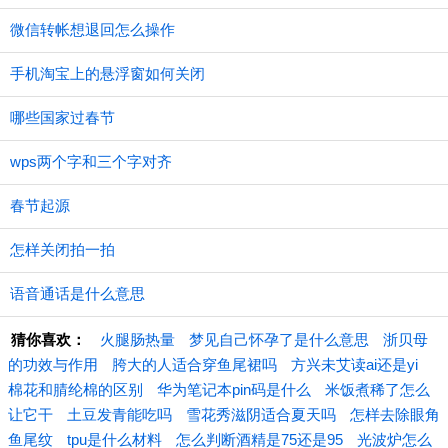
微信转帐想退回怎么操作
手机淘宝上的悬浮窗如何关闭
哪些国家过春节
wps两个字和三个字对齐
春节起源
怎样关闭拍一拍
语音通话是什么意思
猜你喜欢：
火腿肠热量
梦见自己怀孕了是什么意思
浙贝母
的功效与作用
胯大的人适合穿鱼尾裙吗
方兴未艾读ai还是yi
棉花和腈纶棉的区别
华为笔记本pin码是什么
米饭煮稀了怎么
让它干
土豆发青能吃吗
雪花秀滋阴适合夏天吗
怎样去除眼角
鱼尾纹
tpu是什么材料
怎么判断酒精是75还是95
光波炉怎么