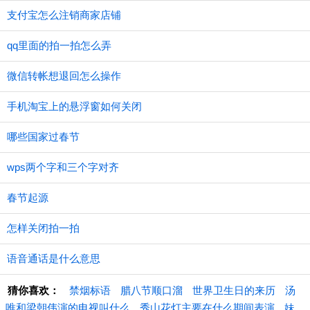
支付宝怎么注销商家店铺
qq里面的拍一拍怎么弄
微信转帐想退回怎么操作
手机淘宝上的悬浮窗如何关闭
哪些国家过春节
wps两个字和三个字对齐
春节起源
怎样关闭拍一拍
语音通话是什么意思
猜你喜欢：
禁烟标语
腊八节顺口溜
世界卫生日的来历
汤
唯和梁朝伟演的电视叫什么
秀山花灯主要在什么期间表演
妹