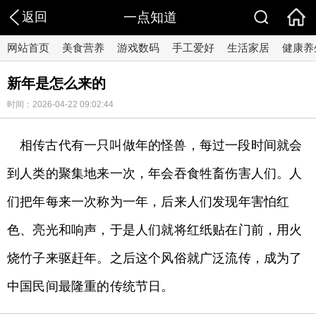
返回
一点知道
网站首页
美食营养
游戏数码
手工爱好
生活家居
健康养
新年是怎么来的
时间：2026-04-22 09:02:44
相传古代有一只叫做年的怪兽，每过一段时间就会
到人类的聚集地来一次，年会吞食牲畜伤害人们。人
们把年每来一次称为一年，后来人们发现年害怕红
色、亮光和响声，于是人们就将红纸贴在门前，用火
烧竹子来驱赶年。之后这个风俗就广泛流传，成为了
中国民间最隆重的传统节日。