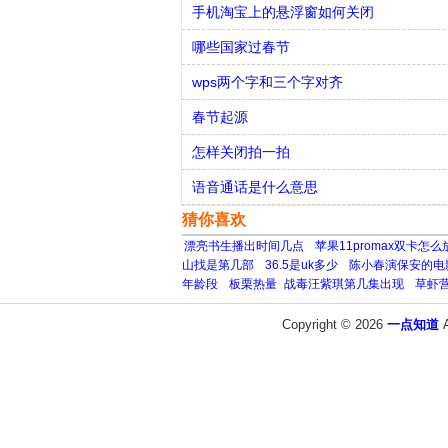
手机淘宝上的悬浮窗如何关闭
哪些国家过春节
wps两个字和三个字对齐
春节起源
怎样关闭拍一拍
语音通话是什么意思
猜你喜欢
漂亮书生播出时间几点
苹果11promax双卡怎么
山找是第几部
36.5是uk多少
陈小春演保安的电
年龄段
板栗热量
​战毒汪紫琪第几集出现
草虾
Copyright © 2026
一点知道