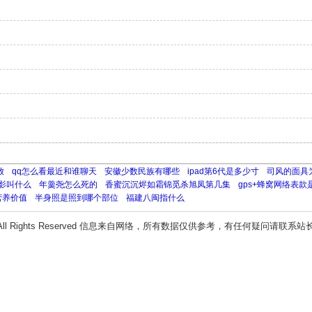
放
qq怎么看最近和谁聊天
安徽少数民族有哪些
ipad第6代是多少寸
司风的面具
影叫什么
年羹尧怎么死的
香蜜沉沉烬如霜锦觅杀旭凤第几集
gps+蜂窝网络表款
营养价值
半身照是照到哪个部位
福建八闽指什么
All Rights Reserved 信息来自网络，所有数据仅供参考，有任何疑问请联系站