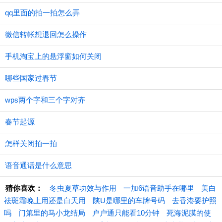
qq里面的拍一拍怎么弄
微信转帐想退回怎么操作
手机淘宝上的悬浮窗如何关闭
哪些国家过春节
wps两个字和三个字对齐
春节起源
怎样关闭拍一拍
语音通话是什么意思
猜你喜欢：
冬虫夏草功效与作用
一加6语音助手在哪里
美白
祛斑霜晚上用还是白天用
陕U是哪里的车牌号码
去香港要护照
吗
门第里的马小龙结局
户户通只能看10分钟
死海泥膜的使