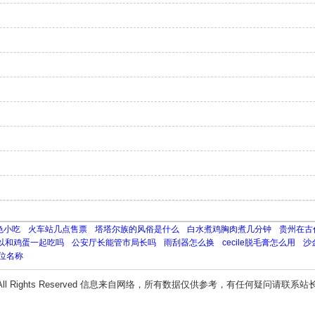
色小吃
火车站几点售票
塔塔尔族的风俗是什么
白水煮鸡胸肉煮几分钟
贵州在古
以和鸡蛋一起吃吗
公安厅长能管市局长吗
雨刮器怎么换
cecile脱毛膏怎么用
沙
单位名称
All Rights Reserved 信息来自网络，所有数据仅供参考，有任何疑问请联系站