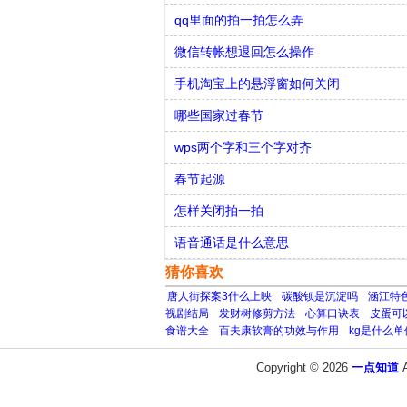
qq里面的拍一拍怎么弄
微信转帐想退回怎么操作
手机淘宝上的悬浮窗如何关闭
哪些国家过春节
wps两个字和三个字对齐
春节起源
怎样关闭拍一拍
语音通话是什么意思
猜你喜欢
唐人街探案3什么上映
碳酸钡是沉淀吗
涵江特
视剧结局
发财树修剪方法
心算口诀表
皮蛋可
食谱大全
百夫康软膏的功效与作用
kg是什么
Copyright © 2026
一点知道