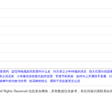
变质吗
赵范伟电视剧买彩票叫什么名
问天录之少年钟馗的演员
四大石窟分别是
演义演员表
小米微信深色模式如何设置
军坡节的风俗
如何马上开通快手直播
1
铁树叶的功效与作用
桂花树的特点
缓和干洗在家里怎么洗
All Rights Reserved 信息来自网络，所有数据仅供参考，有任何疑问请联系站