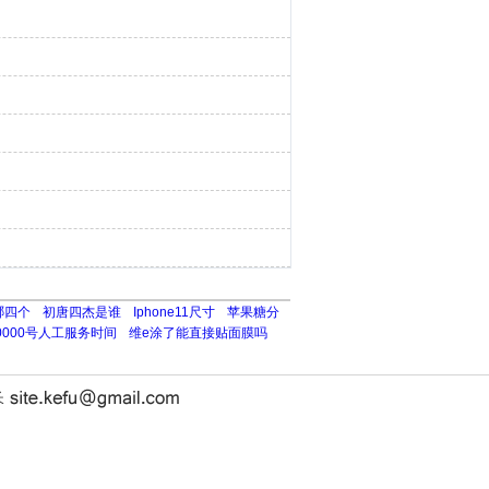
哪四个
初唐四杰是谁
Iphone11尺寸
苹果糖分
0000号人工服务时间
维e涂了能直接贴面膜吗
长