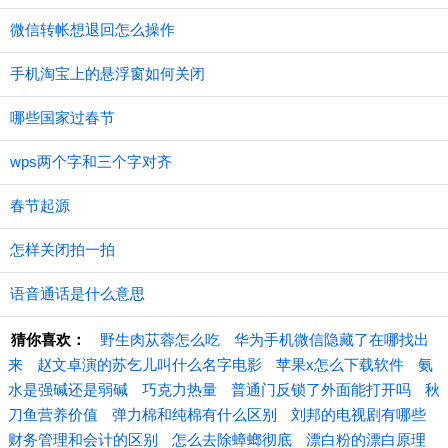
微信转帐想退回怎么操作
手机淘宝上的悬浮窗如何关闭
哪些国家过春节
wps两个字和三个字对齐
春节起源
怎样关闭拍一拍
语音通话是什么意思
猜你喜欢：
野生肉苁蓉怎么吃
华为手机微信隐藏了在哪找出
来
赵文卓演的苏乞儿叫什么名字电影
苹果x怎么下载软件
氨
水是强碱还是弱碱
巧克力热量
普通门反锁了外面能打开吗
秋
刀鱼营养价值
弹力棉和纯棉有什么区别
刘邦的电视剧有哪些
财务管理和会计的区别
怎么去除蟑螂彻底
漂白粉的漂白原理