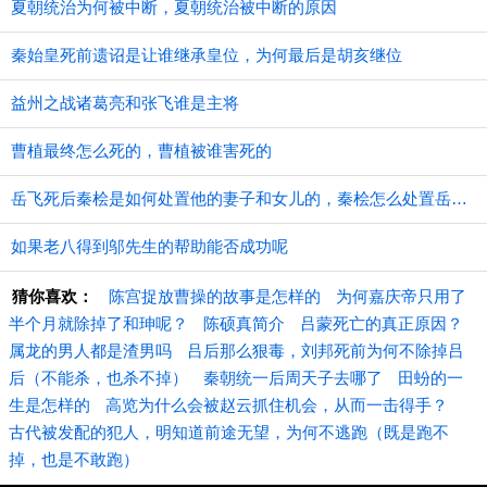
夏朝统治为何被中断，夏朝统治被中断的原因
秦始皇死前遗诏是让谁继承皇位，为何最后是胡亥继位
益州之战诸葛亮和张飞谁是主将
曹植最终怎么死的，曹植被谁害死的
​岳飞死后秦桧是如何处置他的妻子和女儿的，秦桧怎么处置岳飞家人的
如果老八得到邬先生的帮助能否成功呢
猜你喜欢：
陈宫捉放曹操的故事是怎样的
为何嘉庆帝只用了
半个月就除掉了和珅呢？
陈硕真简介
吕蒙死亡的真正原因？
属龙的男人都是渣男吗
吕后那么狠毒，刘邦死前为何不除掉吕
后（不能杀，也杀不掉）
秦朝统一后周天子去哪了
田蚡的一
生是怎样的
高览为什么会被赵云抓住机会，从而一击得手？
古代被发配的犯人，明知道前途无望，为何不逃跑（既是跑不
掉，也是不敢跑）