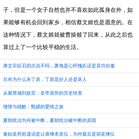
子，但是一个女子自然也并不喜欢如此孤身在外，如
果能够有机会回到家乡，相信蔡文姬也是愿意的。在
这种情况下，蔡文姬就被曹操赎了回来，从此之后也
算过上了一个比较平稳的生活。
唐文宗征召四次说不吗，萧俛是心怀愧疚还是居功自傲
吕布为什么杀丁原，丁原是好人还是坏人
从紫禁城到故宫：皇帝居所的历史转变
憧憬与残酷：甄嬛的爱情之旅
夏朝统治为何被中断，夏朝统治被中断的原因
秦始皇死前遗诏是让谁继承皇位，为何最后是胡亥继位