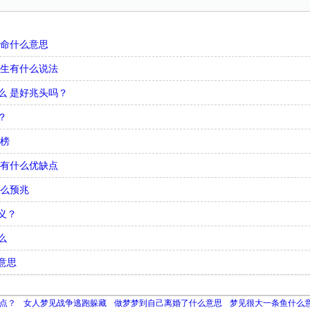
娘命什么意思
出生有什么说法
么 是好兆头吗？
？
行榜
 有什么优缺点
什么预兆
义？
么
意思
点？
女人梦见战争逃跑躲藏
做梦梦到自己离婚了什么意思
梦见很大一条鱼什么