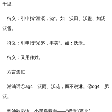
千里。
衍义：引申指“灌溉，浇”。如：沃田、沃盥、如汤
沃雪。
衍义：引申指“光盛，丰美”。如：沃沃。
衍义：又用作姓。
方言集汇
潮汕话①ag4：沃雨、沃花，而不说淋。②og4：肥
沃。
潮汕歇后语：小郎遇着雨——“叔沃”(积恶)。