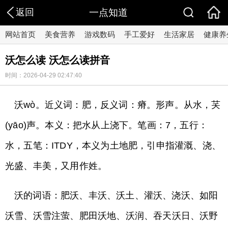
返回
一点知道
网站首页
美食营养
游戏数码
手工爱好
生活家居
健康养
沃怎么读 沃怎么读拼音
时间：2026-04-29 02:47:40
沃wò。近义词：肥，反义词：瘠。形声。从水，芺
(yāo)声。本义：把水从上浇下。笔画：7，五行：
水，五笔：ITDY，本义为土地肥，引申指灌溉、浇、
光盛、丰美，又用作姓。
沃的词语：肥沃、丰沃、沃土、灌沃、浇沃、如阳
沃雪、沃雪注萤、肥田沃地、沃润、吞天沃日、沃野