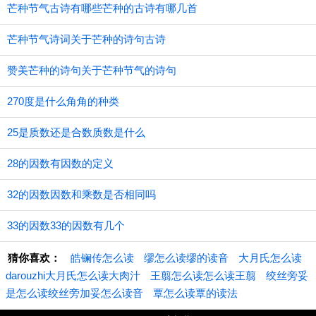
芒种节气古诗有哪些芒种的古诗有哪几首
芒种节气诗词关于芒种的诗句古诗
赞美芒种的诗句关于芒种节气的诗句
270度是什么角角的种类
25是质数还是合数质数是什么
28的因数有因数的定义
32的因数因数和乘数是否相同吗
33的因数33的因数有几个
猜你喜欢：
皓镧传怎么读
缪怎么读缪的读音
大月氏怎么读
darouzhi大月氏怎么读大肉汁
王翦怎么读怎么读王翦
绞丝旁妥
是怎么读绞丝旁加妥怎么读音
覃怎么读覃的读法