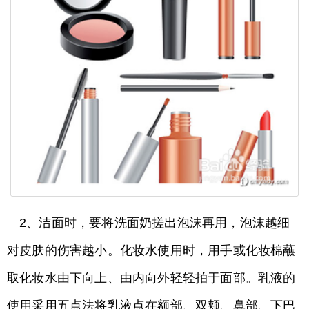
2、洁面时，要将洗面奶搓出泡沫再用，泡沫越细
对皮肤的伤害越小。化妆水使用时，用手或化妆棉蘸
取化妆水由下向上、由内向外轻轻拍于面部。乳液的
使用采用五点法将乳液点在额部、双颊、鼻部、下巴