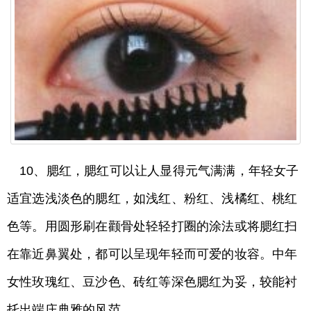
10、腮红，腮红可以让人显得元气满满，年轻女子
适宜选浅淡色的腮红，如浅红、粉红、浅橘红、桃红
色等。用圆形刷在颧骨处轻轻打圈的涂法或将腮红扫
在靠近鼻翼处，都可以呈现年轻而可爱的妆容。中年
女性玫瑰红、豆沙色、砖红等深色腮红为妥，较能衬
托出端庄典雅的风范。