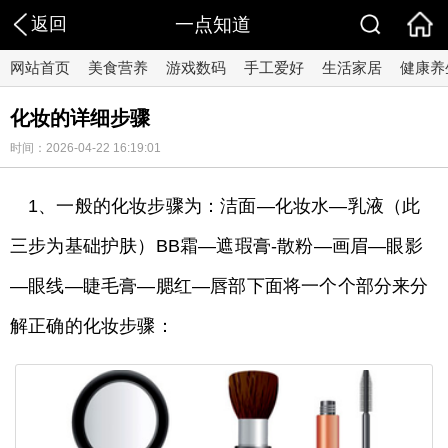
返回
一点知道
网站首页
美食营养
游戏数码
手工爱好
生活家居
健康养
化妆的详细步骤
时间：2026-04-22 16:19:01
1、一般的化妆步骤为：洁面—化妆水—乳液（此
三步为基础护肤）BB霜—遮瑕膏-散粉—画眉—眼影
—眼线—睫毛膏—腮红—唇部下面将一个个部分来分
解正确的化妆步骤：