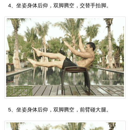
4、坐姿身体后仰，双脚腾空，交替手拍脚。
5、坐姿身体后仰，双脚腾空，前臂碰大腿。