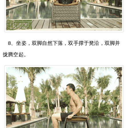
8、坐姿，双脚自然下落，双手撑于凳沿，双脚并
拢腾空起。