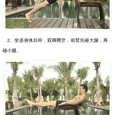
2、坐姿身体后仰，双脚腾空，前臂先碰大腿，再
碰小腿。