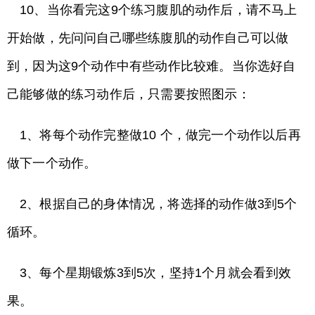
10、当你看完这9个练习腹肌的动作后，请不马上
开始做，先问问自己哪些练腹肌的动作自己可以做
到，因为这9个动作中有些动作比较难。当你选好自
己能够做的练习动作后，只需要按照图示：
1、将每个动作完整做10 个，做完一个动作以后再
做下一个动作。
2、根据自己的身体情况，将选择的动作做3到5个
循环。
3、每个星期锻炼3到5次，坚持1个月就会看到效
果。