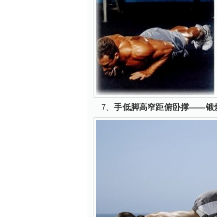
7、
手低脚高窄距俯卧撑——锻