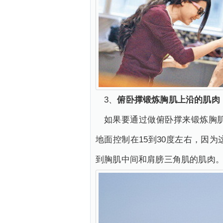
3、
俯卧撑锻炼胸肌上沿的肌肉
如果要通过做俯卧撑来锻炼胸
地面控制在15到30度左右，因
到胸肌中间和肩膀三角肌的肌肉