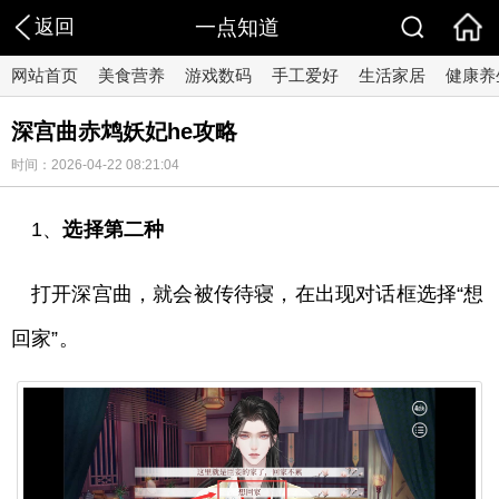
返回
一点知道
网站首页
美食营养
游戏数码
手工爱好
生活家居
健康养
深宫曲赤鸩妖妃he攻略
时间：2026-04-22 08:21:04
1、
选择第二种
打开深宫曲，就会被传待寝，在出现对话框选择“想
回家”。