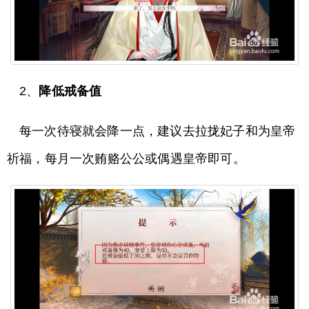
2、
降低戒备值
每一次待寝就会降一点，建议去拉拢妃子和为皇帝
祈福，每月一次贿赂公公或偶遇皇帝即可。