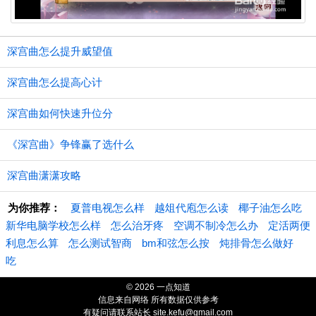
深宫曲怎么提升威望值
深宫曲怎么提高心计
深宫曲如何快速升位分
《深宫曲》争锋赢了选什么
深宫曲潇潇攻略
为你推荐：
夏普电视怎么样
越俎代庖怎么读
椰子油怎么吃
新华电脑学校怎么样
怎么治牙疼
空调不制冷怎么办
定活两便
利息怎么算
怎么测试智商
bm和弦怎么按
炖排骨怎么做好
吃
© 2026 一点知道
信息来自网络 所有数据仅供参考
有疑问请联系站长 site.kefu@gmail.com