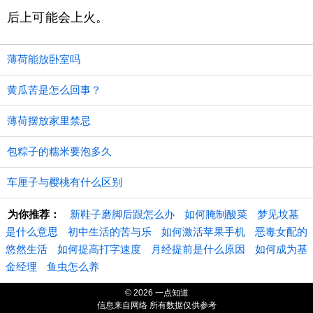
后上可能会上火。
薄荷能放卧室吗
黄瓜苦是怎么回事？
薄荷摆放家里禁忌
包粽子的糯米要泡多久
车厘子与樱桃有什么区别
为你推荐：
新鞋子磨脚后跟怎么办
如何腌制酸菜
梦见坟墓
是什么意思
初中生活的苦与乐
如何激活苹果手机
恶毒女配的
悠然生活
如何提高打字速度
月经提前是什么原因
如何成为基
金经理
鱼虫怎么养
© 2026 一点知道
信息来自网络 所有数据仅供参考