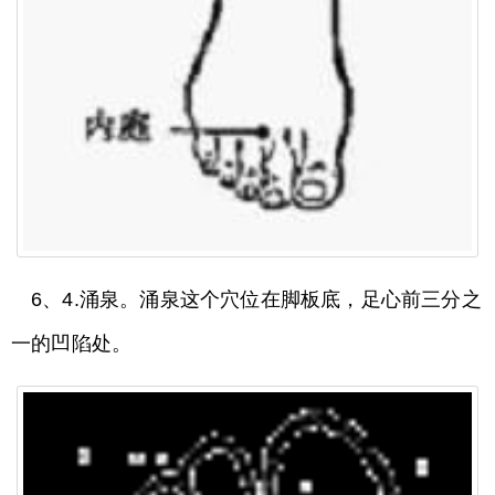
6、4.涌泉。涌泉这个穴位在脚板底，足心前三分之
一的凹陷处。