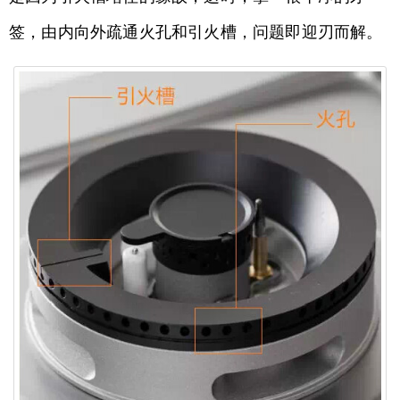
签，由内向外疏通火孔和引火槽，问题即迎刃而解。