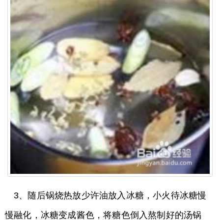
3、随后锅烧热放少许油放入冰糖，小火待冰糖慢
慢融化，冰糖变成酱色，将糖色倒入熬制好的汤锅