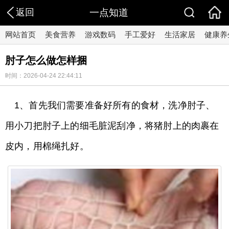
返回
一点知道
网站首页
美食营养
游戏数码
手工爱好
生活家居
健康养
肘子怎么做怎样捆
时间：2026-04-24 22:44:11
1、首先我们需要准备好所有的食材，洗净肘子、
用小刀把肘子上的细毛脏泥刮净，将猪肘上的肉裹在
皮内，用棉绳扎好。