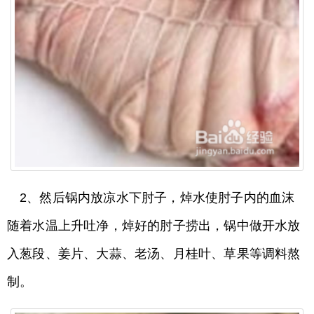
2、然后锅内放凉水下肘子，焯水使肘子内的血沫
随着水温上升吐净，焯好的肘子捞出，锅中做开水放
入葱段、姜片、大蒜、老汤、月桂叶、草果等调料熬
制。