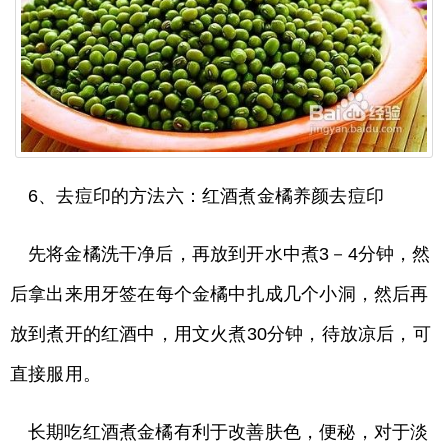
6、去痘印的方法六：红酒煮金橘养颜去痘印
先将金橘洗干净后，再放到开水中煮3－4分钟，然
后拿出来用牙签在每个金橘中扎成几个小洞，然后再
放到煮开的红酒中，用文火煮30分钟，待放凉后，可
直接服用。
长期吃红酒煮金橘有利于改善肤色，便秘，对于淡