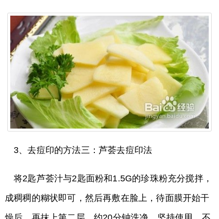
3、去痘印的方法三：芦荟去痘印法
将2匙芦荟汁与2匙面粉和1.5G的珍珠粉充分搅拌，
成稠稠的糊状即可，然后再敷在脸上，待面膜开始干
燥后，再抹上第二层，约20分钟洗净。坚持使用，不