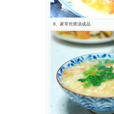
8、家常疙瘩汤成品