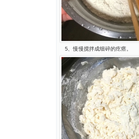
5、慢慢搅拌成细碎的疙瘩。