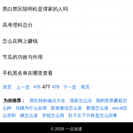
黑白禁区陆明松是谭家的人吗
高考理科总分
怎么在网上赚钱
节瓜的功效与作用
手机黑名单在哪里查看
首页
476
477
478
尾页
上一页
下一页
为你推荐：
西红柿的做法大全
湿疹怎么治
我的世界蘑菇怎
么种
马桶为什么会堵
群发微信怎么发
婺源怎么读
excel怎
么求和
硒怎么读
牙线怎么用
肚子左下方疼是怎么回事
© 2026 一点知道